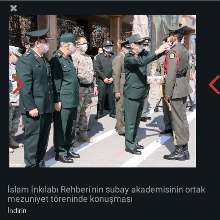
İslam İnkılabı Rehberi Bürosu Resmi Sitesi
İslam İnkılabı Rehberi'nin subay akademisinin ortak
mezuniyet töreninde konuşması
Albümü indirin:
zip
İslam İnkılabı Rehberi'nin subay akademisinin ortak
mezuniyet töreninde konuşması
İndirin