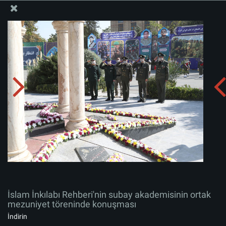
İslam İnkılabı Rehberi Bürosu Resmi Sitesi
İslam İnkılabı Rehberi'nin subay akademisinin ortak
mezuniyet töreninde konuşması
Albümü indirin:
zip
İslam İnkılabı Rehberi'nin subay akademisinin ortak
mezuniyet töreninde konuşması
İndirin