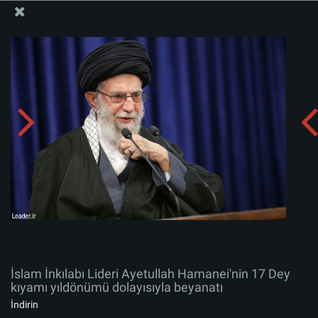
İslam İnkılabı Rehberi Bürosu Resmi Sitesi
İslam İnkılabı Lideri Ayetullah Hamanei'nin 17 Dey
kıyamı yıldönümü dolayısıyla beyanatı
Albümü indirin:
zip
İslam İnkılabı Lideri Ayetullah Hamanei'nin 17 Dey
kıyamı yıldönümü dolayısıyla beyanatı
İndirin