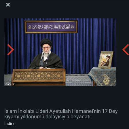
İslam İnkılabı Rehberi Bürosu Resmi Sitesi
İslam İnkılabı Lideri Ayetullah Hamanei'nin 17 Dey
kıyamı yıldönümü dolayısıyla beyanatı
Albümü indirin:
zip
İslam İnkılabı Lideri Ayetullah Hamanei'nin 17 Dey
kıyamı yıldönümü dolayısıyla beyanatı
İndirin