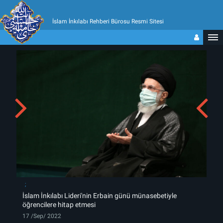
İslam İnkılabı Rehberi Bürosu Resmi Sitesi
İslam İnkılabı Lideri'nin Erbain günü münasebetiyle
öğrencilere hitap etmesi
17 /Sep/ 2022