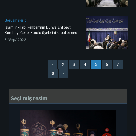
Görüşmeler
İslam İnkılabı Rehberi'nin Dünya Ehlibeyt
Kurultayı Genel Kurulu üyelerini kabul etmesi
3 /Sep/ 2022
2
3
4
5
6
7
8
Seçilmiş resim