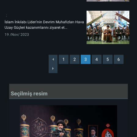
İslam İnkılabı Lideri'nin Devrim Muhafızları Hava
Uzay Güçleri kazanımlarını ziyaret et...
19 /Nov/ 2023
1
2
3
4
5
6
Seçilmiş resim