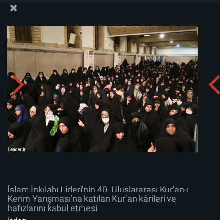
İslam İnkılabı Rehberi Bürosu Resmi Sitesi
İslam İnkılabı Lideri'nin 40. Uluslararası Kur'an-ı Kerim
Yarışması'na katılan Kur’an kârileri ve hafızlarını kabul
etmesi
Albümü indirin:
zip
İslam İnkılabı Lideri'nin 40. Uluslararası Kur'an-ı
Kerim Yarışması'na katılan Kur’an kârileri ve
hafızlarını kabul etmesi