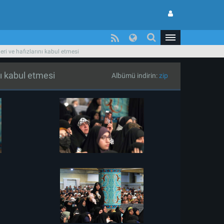
eri ve hafızlarını kabul etmesi
nı kabul etmesi
Albümü indirin:
zip