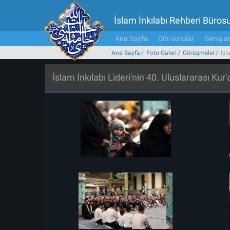
İslam İnkılabı Rehberi Büros
Ana Sayfa
Dini sorular
Geniş ar
Ana Sayfa
Foto Galeri
Görüşmeler
İsl
İslam İnkılabı Lideri'nin 40. Uluslararası Kur