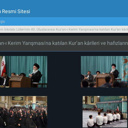
u Resmi Sitesi
şiv
am İnkılabı Lideri'nin 40. Uluslararası Kur'an-ı Kerim Yarışması'na katılan Kur’an kâril
'an-ı Kerim Yarışması'na katılan Kur’an kârileri ve hafızları