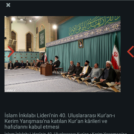
İslam İnkılabı Rehberi Bürosu Resmi Sitesi
İslam İnkılabı Lideri'nin 40. Uluslararası Kur'an-ı Kerim
Yarışması'na katılan Kur’an kârileri ve hafızlarını kabul
etmesi
Albümü indirin:
zip
İslam İnkılabı Lideri'nin 40. Uluslararası Kur'an-ı
Kerim Yarışması'na katılan Kur’an kârileri ve
hafızlarını kabul etmesi