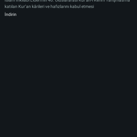
İslam İnkılabı Lideri'nin 40. Uluslararası Kur'an-ı Kerim Yarışması'na
katılan Kur’an kârileri ve hafızlarını kabul etmesi
İndirin