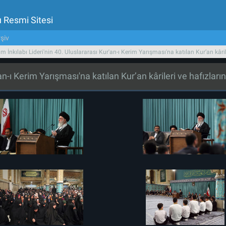
u Resmi Sitesi
şiv
am İnkılabı Lideri'nin 40. Uluslararası Kur'an-ı Kerim Yarışması'na katılan Kur’an kâril
'an-ı Kerim Yarışması'na katılan Kur’an kârileri ve hafızları