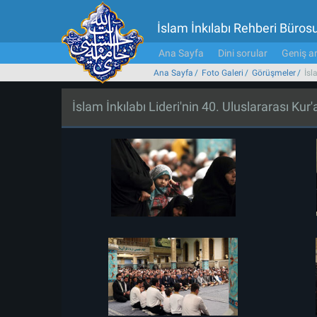
İslam İnkılabı Rehberi Büros
Ana Sayfa
Dini sorular
Geniş ar
Ana Sayfa
Foto Galeri
Görüşmeler
İsl
İslam İnkılabı Lideri'nin 40. Uluslararası Kur