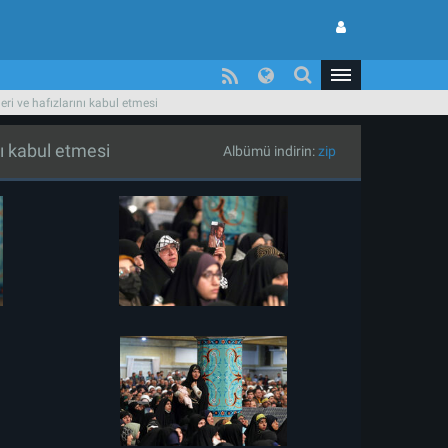
eri ve hafızlarını kabul etmesi
nı kabul etmesi
Albümü indirin:
zip