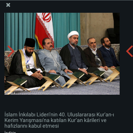
İslam İnkılabı Rehberi Bürosu Resmi Sitesi
İslam İnkılabı Lideri'nin 40. Uluslararası Kur'an-ı Kerim
Yarışması'na katılan Kur’an kârileri ve hafızlarını kabul
etmesi
Albümü indirin:
zip
İslam İnkılabı Lideri'nin 40. Uluslararası Kur'an-ı
Kerim Yarışması'na katılan Kur’an kârileri ve
hafızlarını kabul etmesi