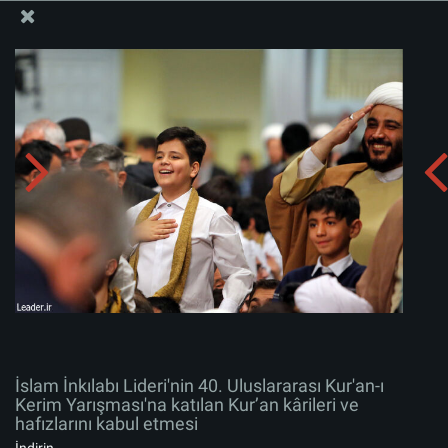
İslam İnkılabı Rehberi Bürosu Resmi Sitesi
İslam İnkılabı Lideri'nin 40. Uluslararası Kur'an-ı Kerim
Yarışması'na katılan Kur’an kârileri ve hafızlarını kabul
etmesi
Albümü indirin:
zip
İslam İnkılabı Lideri'nin 40. Uluslararası Kur'an-ı
Kerim Yarışması'na katılan Kur’an kârileri ve
hafızlarını kabul etmesi