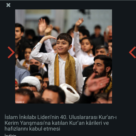
İslam İnkılabı Rehberi Bürosu Resmi Sitesi
İslam İnkılabı Lideri'nin 40. Uluslararası Kur'an-ı Kerim
Yarışması'na katılan Kur’an kârileri ve hafızlarını kabul
etmesi
Albümü indirin:
zip
İslam İnkılabı Lideri'nin 40. Uluslararası Kur'an-ı
Kerim Yarışması'na katılan Kur’an kârileri ve
hafızlarını kabul etmesi