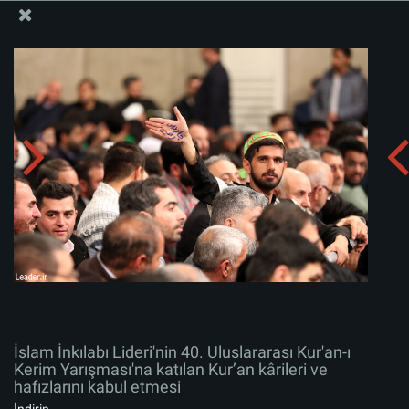
İslam İnkılabı Rehberi Bürosu Resmi Sitesi
İslam İnkılabı Lideri'nin 40. Uluslararası Kur'an-ı Kerim
Yarışması'na katılan Kur’an kârileri ve hafızlarını kabul
etmesi
Albümü indirin:
zip
İslam İnkılabı Lideri'nin 40. Uluslararası Kur'an-ı
Kerim Yarışması'na katılan Kur’an kârileri ve
hafızlarını kabul etmesi