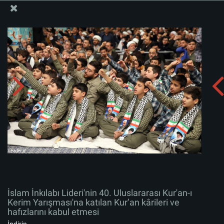
İslam İnkılabı Rehberi Bürosu Resmi Sitesi
İslam İnkılabı Lideri'nin 40. Uluslararası Kur'an-ı Kerim
Yarışması'na katılan Kur’an kârileri ve hafızlarını kabul
etmesi
Albümü indirin:
zip
İslam İnkılabı Lideri'nin 40. Uluslararası Kur'an-ı
Kerim Yarışması'na katılan Kur’an kârileri ve
hafızlarını kabul etmesi