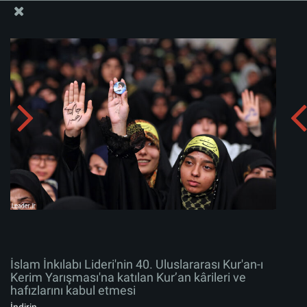
İslam İnkılabı Rehberi Bürosu Resmi Sitesi
İslam İnkılabı Lideri'nin 40. Uluslararası Kur'an-ı Kerim
Yarışması'na katılan Kur’an kârileri ve hafızlarını kabul
etmesi
Albümü indirin:
zip
İslam İnkılabı Lideri'nin 40. Uluslararası Kur'an-ı
Kerim Yarışması'na katılan Kur’an kârileri ve
hafızlarını kabul etmesi