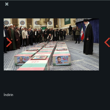
İslam İnkılabı Rehberi Bürosu Resmi Sitesi
Albümü indirin:
zip
İndirin