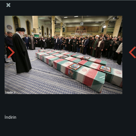
İslam İnkılabı Rehberi Bürosu Resmi Sitesi
Albümü indirin:
zip
İndirin