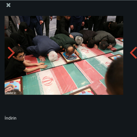
İslam İnkılabı Rehberi Bürosu Resmi Sitesi
Albümü indirin:
zip
İndirin