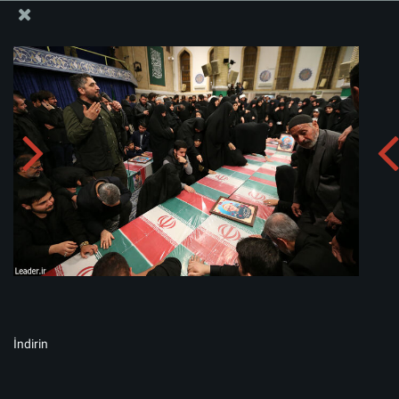
İslam İnkılabı Rehberi Bürosu Resmi Sitesi
Albümü indirin:
zip
İndirin