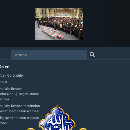
Galeri
'den Görüntüler
eler
nkılabı Rehberi
başkanlığı seçimlerinde
anıyor
nkılabı Rehberi tarafından
ayramı namazının ikamesi
eç şehri halkının coşkulu
aması