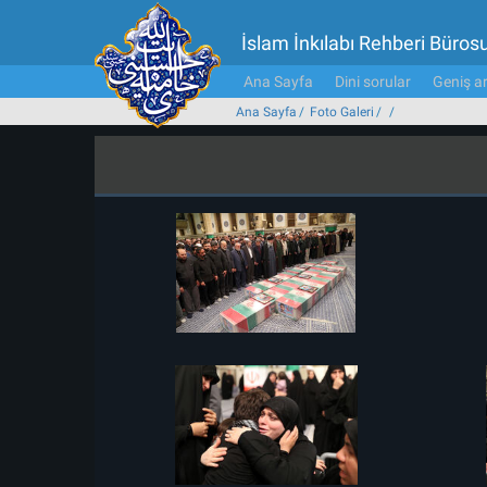
İslam İnkılabı Rehberi Büros
Ana Sayfa
Dini sorular
Geniş ar
Ana Sayfa
Foto Galeri