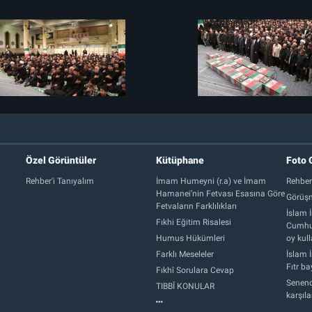
Özel Görüntüler
Kütüphane
Foto 
Rehber'i Tanıyalım
İmam Humeyni (r.a) ve İmam
Rehber
Hamanei’nin Fetvası Esasına Göre
Görüşm
Fetvaların Farklılıkları
İslam İ
Fıkhi Eğitim Risalesi
Cumhur
Humus Hükümleri
oy kull
Farklı Meseleler
İslam İ
Fıtr b
Fıkhî Sorulara Cevap
Senend
TIBBÎ KONULAR
karşıl