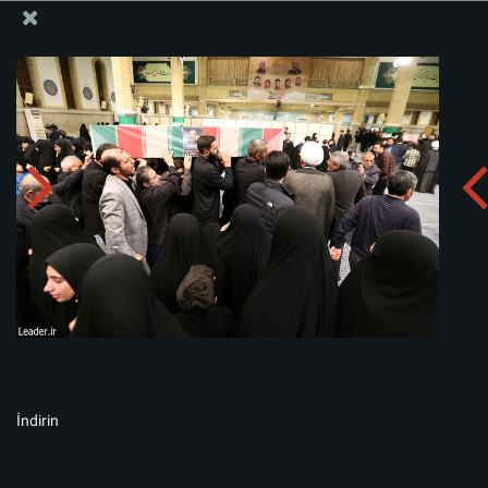
İslam İnkılabı Rehberi Bürosu Resmi Sitesi
Albümü indirin:
zip
İndirin