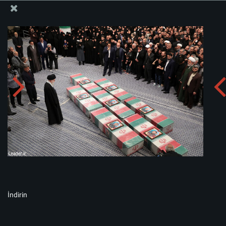
İslam İnkılabı Rehberi Bürosu Resmi Sitesi
Albümü indirin:
zip
İndirin