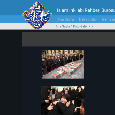
İslam İnkılabı Rehberi Büros
Ana Sayfa
Dini sorular
Geniş ar
Ana Sayfa
Foto Galeri