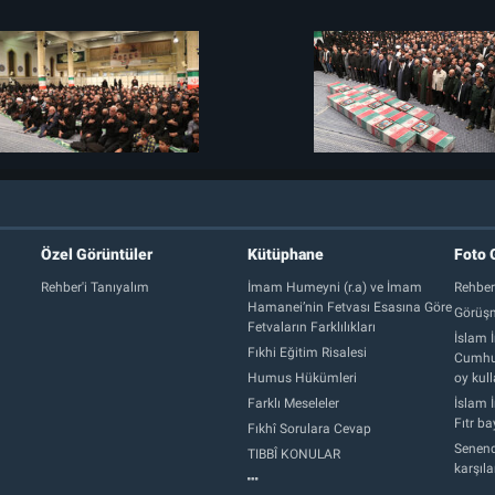
Özel Görüntüler
Kütüphane
Foto 
Rehber'i Tanıyalım
İmam Humeyni (r.a) ve İmam
Rehber
Hamanei’nin Fetvası Esasına Göre
Görüşm
Fetvaların Farklılıkları
İslam İ
Fıkhi Eğitim Risalesi
Cumhur
Humus Hükümleri
oy kull
Farklı Meseleler
İslam İ
Fıtr b
Fıkhî Sorulara Cevap
Senend
TIBBÎ KONULAR
karşıl