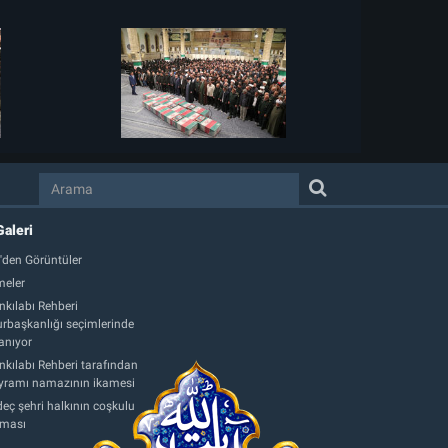
Galeri
'den Görüntüler
eler
nkılabı Rehberi
başkanlığı seçimlerinde
anıyor
nkılabı Rehberi tarafından
ayramı namazının ikamesi
eç şehri halkının coşkulu
aması