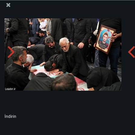
İslam İnkılabı Rehberi Bürosu Resmi Sitesi
Albümü indirin:
zip
İndirin