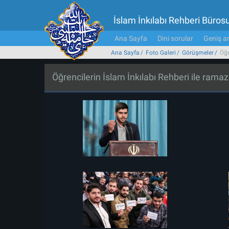
İslam İnkılabı Rehberi Büros
Ana Sayfa
Dini sorular
Geniş ar
Ana Sayfa
Foto Galeri
Görüşmeler
Öğr
Öğrencilerin İslam İnkılabı Rehberi ile ram