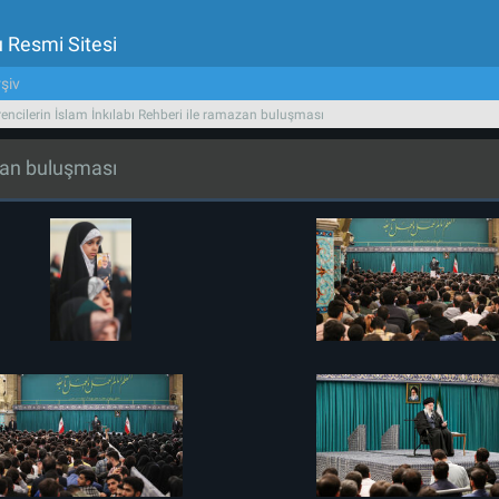
u Resmi Sitesi
şiv
encilerin İslam İnkılabı Rehberi ile ramazan buluşması
azan buluşması