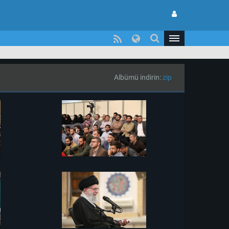
Albümü indirin:
zip