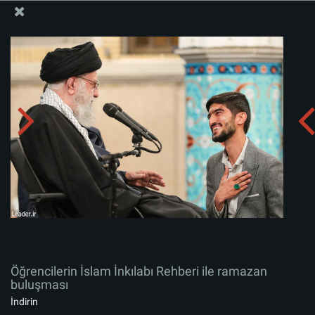
İslam İnkılabı Rehberi Bürosu Resmi Sitesi
Öğrencilerin İslam İnkılabı Rehberi ile ramazan
buluşması
Albümü indirin:
zip
Öğrencilerin İslam İnkılabı Rehberi ile ramazan
buluşması
İndirin