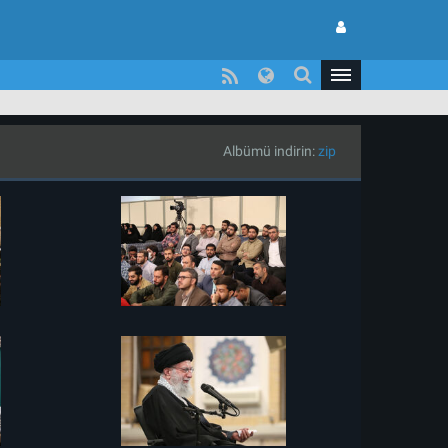
Albümü indirin:
zip