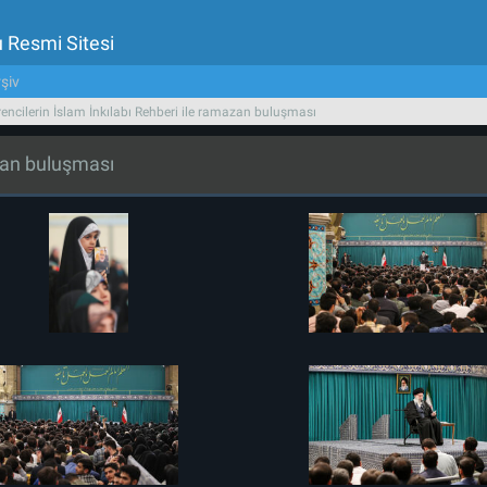
u Resmi Sitesi
şiv
encilerin İslam İnkılabı Rehberi ile ramazan buluşması
azan buluşması