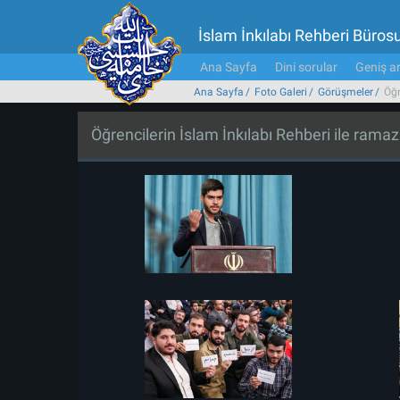
İslam İnkılabı Rehberi Büros
Ana Sayfa
Dini sorular
Geniş ar
Ana Sayfa
Foto Galeri
Görüşmeler
Öğr
Öğrencilerin İslam İnkılabı Rehberi ile ram