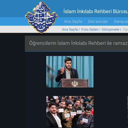
İslam İnkılabı Rehberi Büros
Ana Sayfa
Dini sorular
Geniş ar
Ana Sayfa
Foto Galeri
Görüşmeler
Öğr
Öğrencilerin İslam İnkılabı Rehberi ile ram