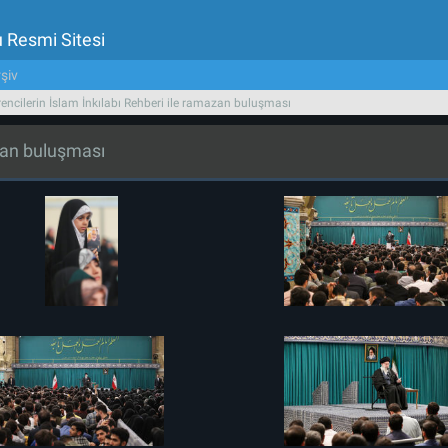
u Resmi Sitesi
şiv
encilerin İslam İnkılabı Rehberi ile ramazan buluşması
azan buluşması