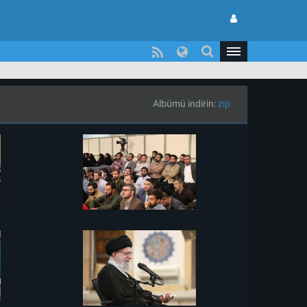
Albümü indirin:
zip