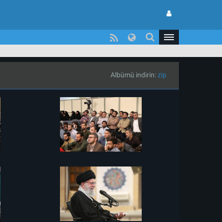
Albümü indirin:
zip