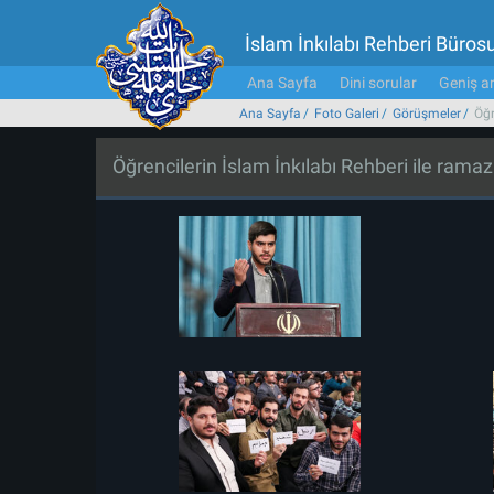
İslam İnkılabı Rehberi Büros
Ana Sayfa
Dini sorular
Geniş ar
Ana Sayfa
Foto Galeri
Görüşmeler
Öğr
Öğrencilerin İslam İnkılabı Rehberi ile ram