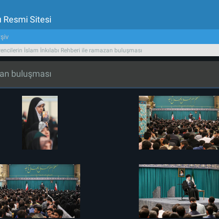
u Resmi Sitesi
şiv
encilerin İslam İnkılabı Rehberi ile ramazan buluşması
azan buluşması