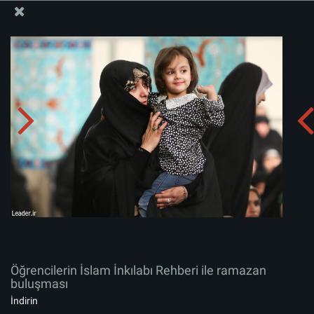
İslam İnkılabı Rehberi Bürosu Resmi Sitesi
Öğrencilerin İslam İnkılabı Rehberi ile ramazan
buluşması
Albümü indirin:
zip
Öğrencilerin İslam İnkılabı Rehberi ile ramazan
buluşması
İndirin