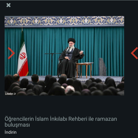
İslam İnkılabı Rehberi Bürosu Resmi Sitesi
Öğrencilerin İslam İnkılabı Rehberi ile ramazan
buluşması
Albümü indirin:
zip
Öğrencilerin İslam İnkılabı Rehberi ile ramazan
buluşması
İndirin