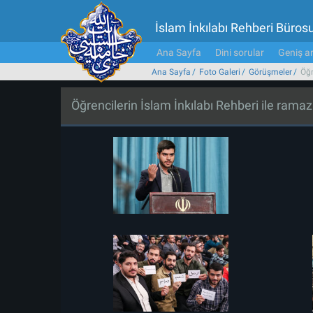
İslam İnkılabı Rehberi Büros
Ana Sayfa
Dini sorular
Geniş ar
Ana Sayfa
Foto Galeri
Görüşmeler
Öğr
Öğrencilerin İslam İnkılabı Rehberi ile ram