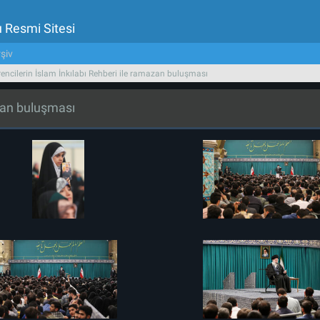
u Resmi Sitesi
şiv
encilerin İslam İnkılabı Rehberi ile ramazan buluşması
azan buluşması