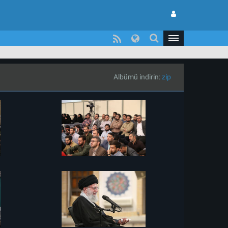
Albümü indirin:
zip