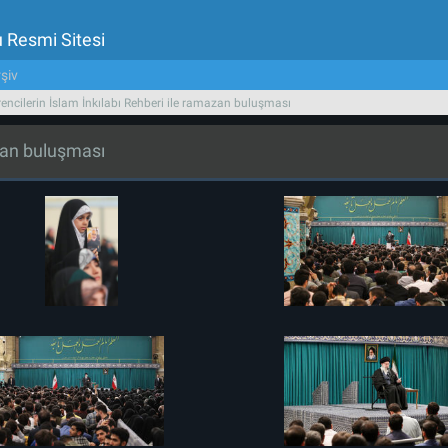
u Resmi Sitesi
şiv
encilerin İslam İnkılabı Rehberi ile ramazan buluşması
azan buluşması