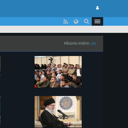
Albümü indirin:
zip