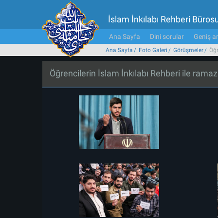
İslam İnkılabı Rehberi Büros
Ana Sayfa
Dini sorular
Geniş ar
Ana Sayfa
Foto Galeri
Görüşmeler
Öğr
Öğrencilerin İslam İnkılabı Rehberi ile ram