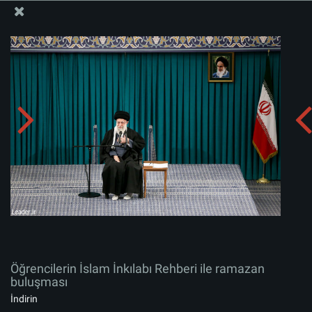
İslam İnkılabı Rehberi Bürosu Resmi Sitesi
Öğrencilerin İslam İnkılabı Rehberi ile ramazan
buluşması
Albümü indirin:
zip
Öğrencilerin İslam İnkılabı Rehberi ile ramazan
buluşması
İndirin