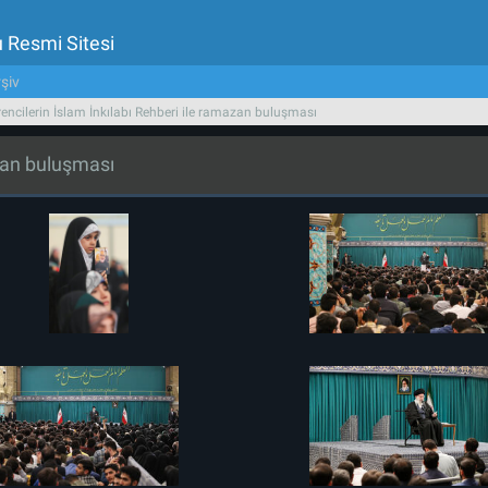
u Resmi Sitesi
şiv
encilerin İslam İnkılabı Rehberi ile ramazan buluşması
azan buluşması