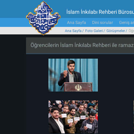
İslam İnkılabı Rehberi Büros
Ana Sayfa
Dini sorular
Geniş ar
Ana Sayfa
Foto Galeri
Görüşmeler
Öğr
Öğrencilerin İslam İnkılabı Rehberi ile ram