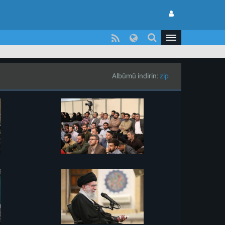
Albümü indirin:
zip