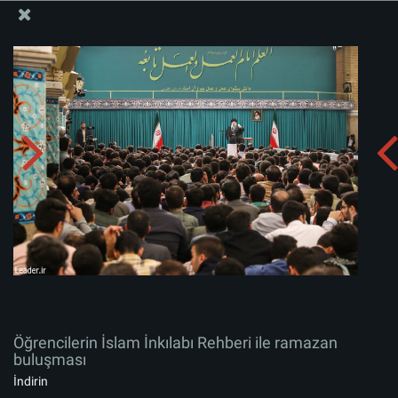
İslam İnkılabı Rehberi Bürosu Resmi Sitesi
Öğrencilerin İslam İnkılabı Rehberi ile ramazan
buluşması
Albümü indirin:
zip
Öğrencilerin İslam İnkılabı Rehberi ile ramazan
buluşması
İndirin