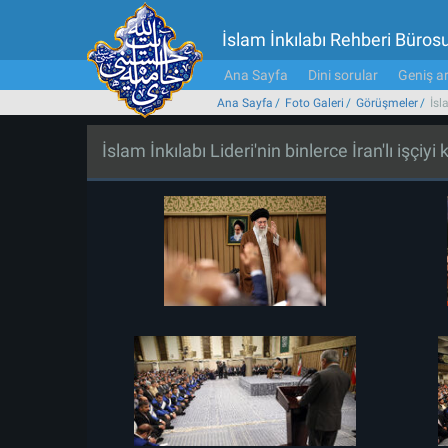
İslam İnkılabı Rehberi Büros
Ana Sayfa
Dini sorular
Geniş ar
Ana Sayfa
Foto Galeri
Görüşmeler
İsl
İslam İnkılabı Lideri'nin binlerce İran'lı işçiy