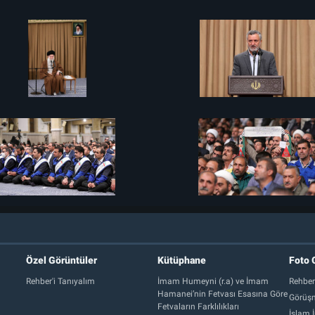
Özel Görüntüler
Kütüphane
Foto 
Rehber'i Tanıyalım
İmam Humeyni (r.a) ve İmam
Rehber
Hamanei’nin Fetvası Esasına Göre
Görüşm
Fetvaların Farklılıkları
İslam İ