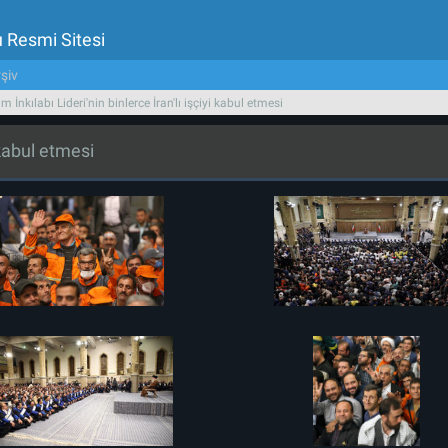
u Resmi Sitesi
şiv
am İnkılabı Lideri'nin binlerce İran'lı işçiyi kabul etmesi
i kabul etmesi