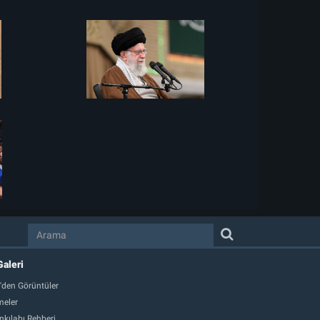
Galeri
'den Görüntüler
eler
nkılabı Rehberi