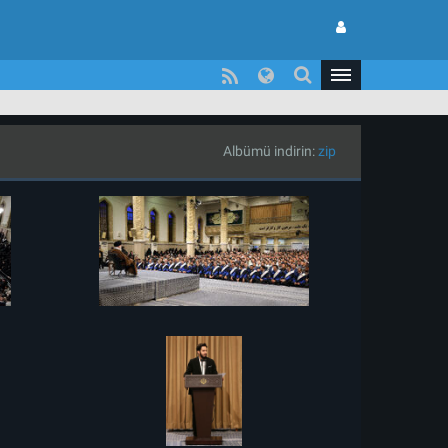
Albümü indirin:
zip