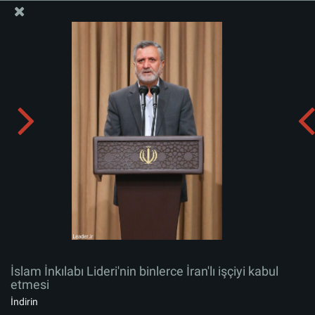
İslam İnkılabı Rehberi Bürosu Resmi Sitesi
İslam İnkılabı Lideri'nin binlerce İran'lı işçiyi kabul
etmesi
Albümü indirin:
zip
İslam İnkılabı Lideri'nin binlerce İran'lı işçiyi kabul
etmesi
İndirin