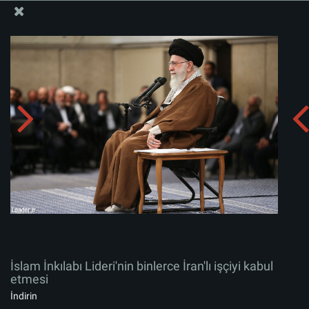
İslam İnkılabı Rehberi Bürosu Resmi Sitesi
İslam İnkılabı Lideri'nin binlerce İran'lı işçiyi kabul
etmesi
Albümü indirin:
zip
İslam İnkılabı Lideri'nin binlerce İran'lı işçiyi kabul
etmesi
İndirin