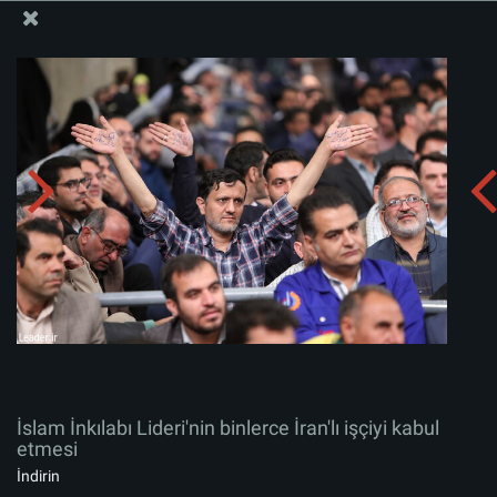
İslam İnkılabı Rehberi Bürosu Resmi Sitesi
İslam İnkılabı Lideri'nin binlerce İran'lı işçiyi kabul
etmesi
Albümü indirin:
zip
İslam İnkılabı Lideri'nin binlerce İran'lı işçiyi kabul
etmesi
İndirin