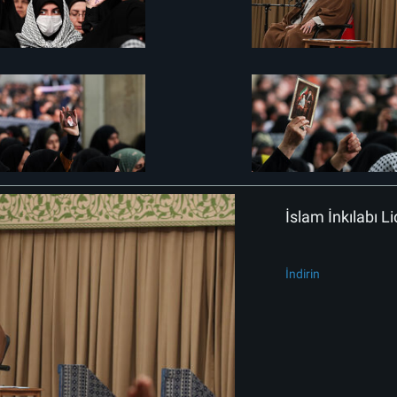
İslam İnkılabı Li
İndirin