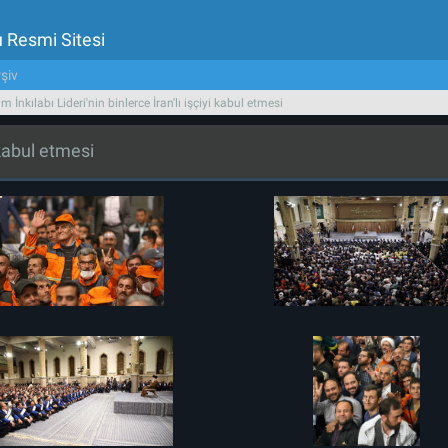
u Resmi Sitesi
şiv
am İnkılabı Lideri'nin binlerce İran'lı işçiyi kabul etmesi
i kabul etmesi