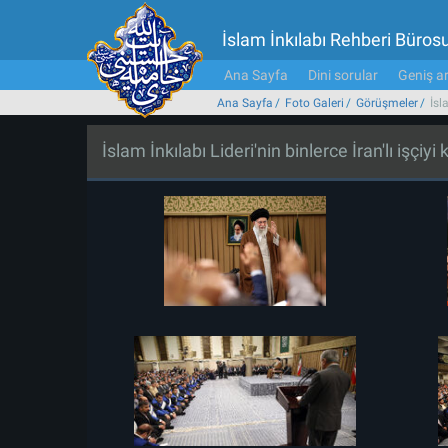
İslam İnkılabı Rehberi Büros
Ana Sayfa
Dini sorular
Geniş ar
Ana Sayfa
Foto Galeri
Görüşmeler
İsl
İslam İnkılabı Lideri'nin binlerce İran'lı işçiy