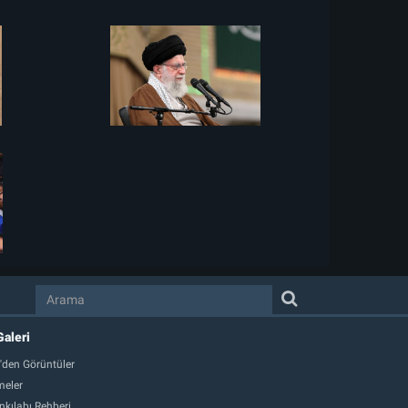
Galeri
'den Görüntüler
eler
nkılabı Rehberi