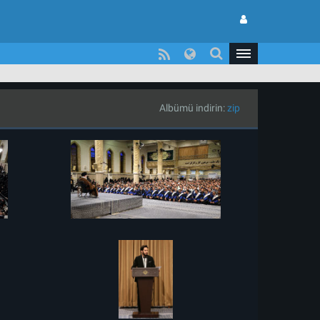
Albümü indirin:
zip