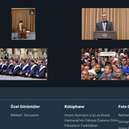
Özel Görüntüler
Kütüphane
Foto 
Rehber'i Tanıyalım
İmam Humeyni (r.a) ve İmam
Rehber
Hamanei’nin Fetvası Esasına Göre
Görüşm
Fetvaların Farklılıkları
İslam İ