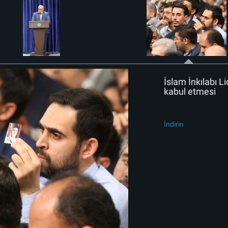
İslam İnkılabı Li
kabul etmesi
İndirin