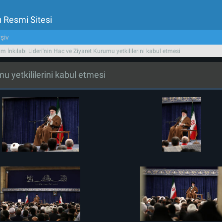
u Resmi Sitesi
şiv
am İnkılabı Lideri'nin Hac ve Ziyaret Kurumu yetkililerini kabul etmesi
mu yetkililerini kabul etmesi