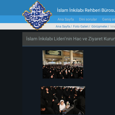
İslam İnkılabı Rehberi Büros
Ana Sayfa
Dini sorular
Geniş ar
Ana Sayfa
Foto Galeri
Görüşmeler
İsl
İslam İnkılabı Lideri'nin Hac ve Ziyaret Kuru