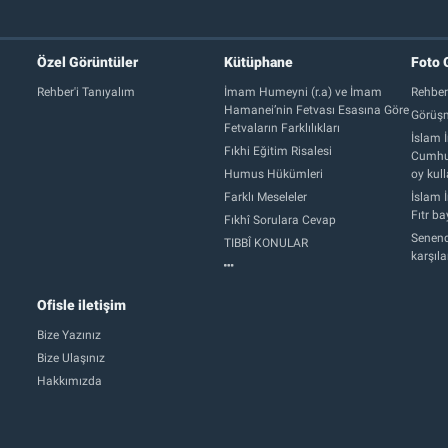
Özel Görüntüler
Kütüphane
Foto 
Rehber'i Tanıyalım
İmam Humeyni (r.a) ve İmam
Rehber
Hamanei’nin Fetvası Esasına Göre
Görüşm
Fetvaların Farklılıkları
İslam İ
Fıkhi Eğitim Risalesi
Cumhur
Humus Hükümleri
oy kull
Farklı Meseleler
İslam İ
Fıtr b
Fıkhî Sorulara Cevap
Senend
TIBBÎ KONULAR
karşıl
Ofisle iletişim
Bize Yazınız
Bize Ulaşınız
Hakkımızda