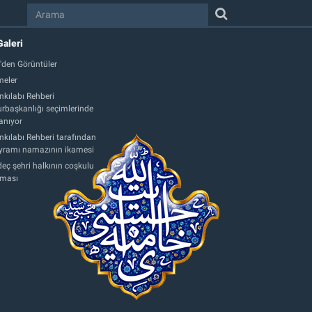
Galeri
'den Görüntüler
eler
nkılabı Rehberi
başkanlığı seçimlerinde
anıyor
nkılabı Rehberi tarafından
ayramı namazının ikamesi
eç şehri halkının coşkulu
aması