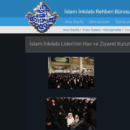
İslam İnkılabı Rehberi Büros
Ana Sayfa
Dini sorular
Geniş ar
Ana Sayfa
Foto Galeri
Görüşmeler
İsl
İslam İnkılabı Lideri'nin Hac ve Ziyaret Kuru