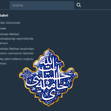
Galeri
'den Görüntüler
eler
nkılabı Rehberi
başkanlığı seçimlerinde
anıyor
nkılabı Rehberi tarafından
ayramı namazının ikamesi
eç şehri halkının coşkulu
aması