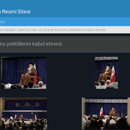
u Resmi Sitesi
şiv
am İnkılabı Lideri'nin Hac ve Ziyaret Kurumu yetkililerini kabul etmesi
mu yetkililerini kabul etmesi