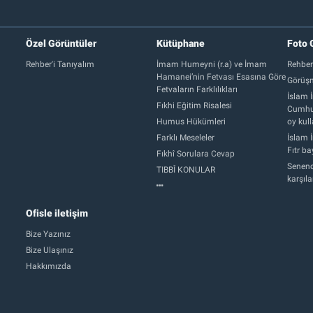
Özel Görüntüler
Kütüphane
Foto 
Rehber'i Tanıyalım
İmam Humeyni (r.a) ve İmam
Rehber
Hamanei’nin Fetvası Esasına Göre
Görüşm
Fetvaların Farklılıkları
İslam İ
Fıkhi Eğitim Risalesi
Cumhur
Humus Hükümleri
oy kull
Farklı Meseleler
İslam İ
Fıtr b
Fıkhî Sorulara Cevap
Senend
TIBBÎ KONULAR
karşıl
Ofisle iletişim
Bize Yazınız
Bize Ulaşınız
Hakkımızda