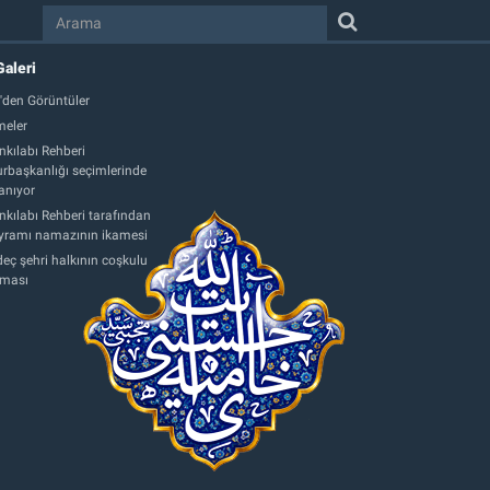
Galeri
'den Görüntüler
eler
nkılabı Rehberi
başkanlığı seçimlerinde
anıyor
nkılabı Rehberi tarafından
ayramı namazının ikamesi
eç şehri halkının coşkulu
aması