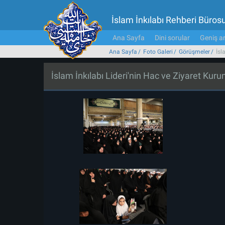
İslam İnkılabı Rehberi Büros
Ana Sayfa
Dini sorular
Geniş ar
Ana Sayfa
Foto Galeri
Görüşmeler
İsl
İslam İnkılabı Lideri'nin Hac ve Ziyaret Kuru