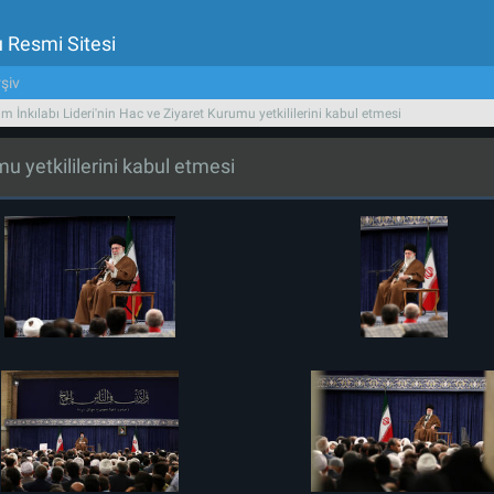
u Resmi Sitesi
şiv
am İnkılabı Lideri'nin Hac ve Ziyaret Kurumu yetkililerini kabul etmesi
mu yetkililerini kabul etmesi