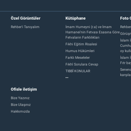
Özel Görüntüler
Kütüphane
Foto 
Rehber'i Tanıyalım
İmam Humeyni (r.a) ve İmam
Rehber
Hamanei’nin Fetvası Esasına Göre
Görüşm
Fetvaların Farklılıkları
İslam İ
Fıkhi Eğitim Risalesi
Cumhur
Humus Hükümleri
oy kull
Farklı Meseleler
İslam İ
Fıtr b
Fıkhî Sorulara Cevap
Senend
TIBBÎ KONULAR
karşıl
Ofisle iletişim
Bize Yazınız
Bize Ulaşınız
Hakkımızda