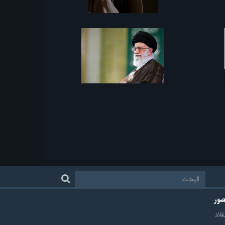
لصور
قائد