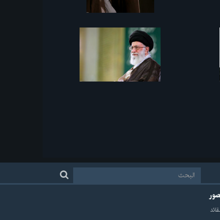
لصور
قائد