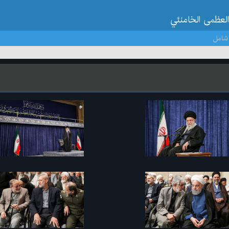
العظمى الخامنئي
شامل