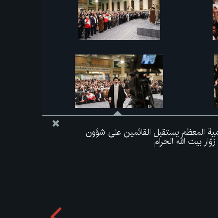
لامية المعظم يستقبل القائمين على شؤون
ّار بيت الله الحرام