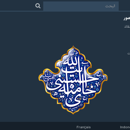
لصور
قائد
ت
Français
Indon