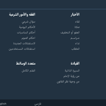
الأخبار
الفقه والأمور الشرعية
لقاء
سؤال شرعي
صلاة
الأحکام الیومیة
العفو أو التخفيف
أحکام المناسبات
مـراسـم
احکام الصوم
نداء
الاستفتائات الجدیدة
الخطاب
استفتائات المستخدمین
القيادة
متعدد الوسائط
السيرة الذاتية
الفلم الكامل
من رؤية الإمام
من وجهة نظر القانون
فارسی
glish