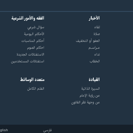
الأخبار
الفقه والأمور الشرعية
لقاء
سؤال شرعي
صلاة
الأحکام الیومیة
العفو أو التخفيف
أحکام المناسبات
مـراسـم
احکام الصوم
نداء
الاستفتائات الجدیدة
الخطاب
استفتائات المستخدمین
القيادة
متعدد الوسائط
السيرة الذاتية
الفلم الكامل
من رؤية الإمام
من وجهة نظر القانون
فارسی
glish