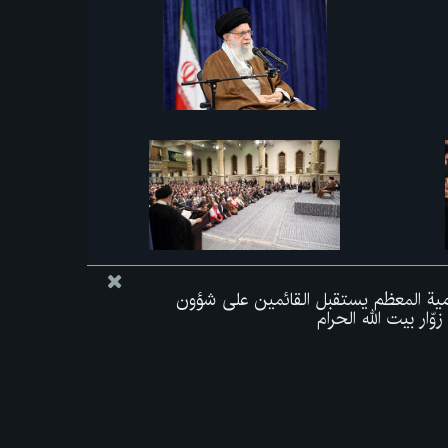
لامية المعظم يستقبل القائمين على شؤون
ّار بيت الله الحرام