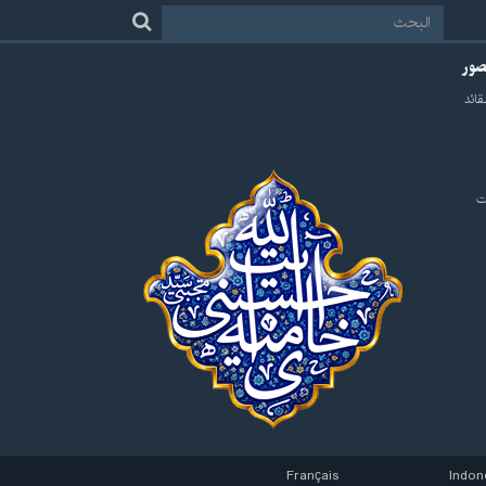
لصور
قائد
ت
Français
Indon